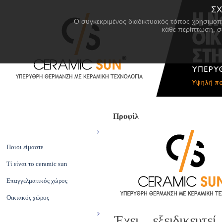
ΣΧ
Ο συγκεκριμένος διαδικτυακός τόπος χρησιμοπο
κάθε περίπτωση, σ
Προφίλ
ΑΡΧΙΚΗ
CERAMIC SUN
Ποιοι είμαστε
Τί είναι το ceramic sun
Επαγγελματικός χώρος
Οικιακός χώρος
ΠΡΟΪΟΝΤΑ
Έχει εξειδικευτεί