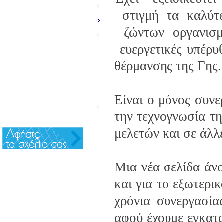
ΥΠΕΡΥΘΡΗ ΘΕΡΜΑΝΣΗ
στιγμή τα καλύτε
ΣΧΕΤΙΚΑ ΜΕ ΤΗ ΘΕΡΜΑΝΣΗ
ζώντων οργανισμώ
ΣΥΝΕΡΓΑΤΕΣ
ευεργετικές υπέρυθ
ΔΙΚΤΥΟ ΑΝΤΙΠΡΟΣΩΠΩΝ
θέρμανσης της Γης.
ΝΕΑ
NEWSLETTER
ΕΠΙΚΟΙΝΩΝΙΑ
Είναι ο μόνος συν
INFO
την τεχνογνωσία τη
μελετών και σε άλλ
Μια νέα σελίδα άνο
και για το εξωτερι
χρόνια συνεργασία
αφού έχουμε εγκατ