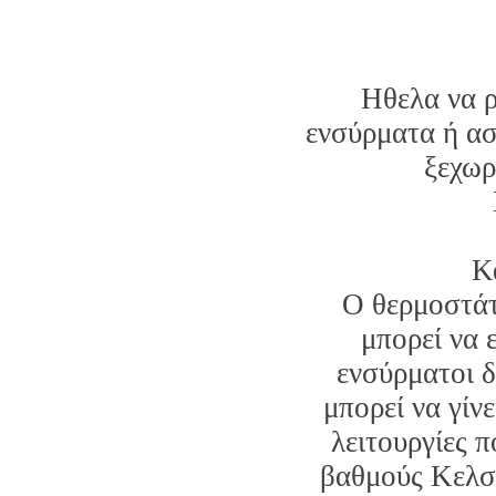
Ηθελα να ρ
ενσύρματα ή ασ
ξεχωρ
Κ
O θερμοστάτ
μπορεί να 
ενσύρματοι δ
μπορεί να γίν
λειτουργίες π
βαθμούς Κελσί