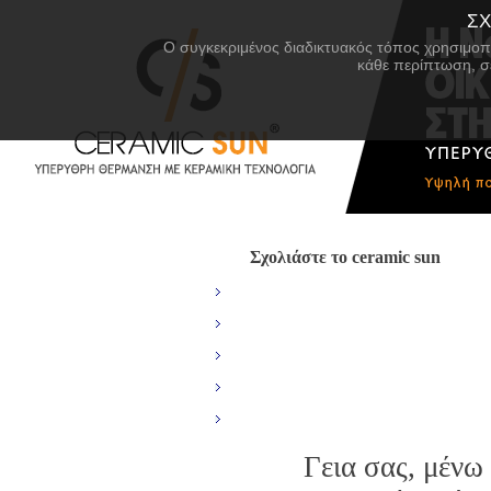
ΣΧ
Ο συγκεκριμένος διαδικτυακός τόπος χρησιμοπο
κάθε περίπτωση, σ
Σχoλιάστε το ceramic sun
ΑΡΧΙΚΗ
CERAMIC SUN
ΠΡΟΪΟΝΤΑ
ΥΠΕΡΥΘΡΗ ΘΕΡΜΑΝΣΗ
ΣΧΕΤΙΚΑ ΜΕ ΤΗ ΘΕΡΜΑΝΣΗ
ΣΥΝΕΡΓΑΤΕΣ
ΔΙΚΤΥΟ ΑΝΤΙΠΡΟΣΩΠΩΝ
Γεια σας, μένω
ΝΕΑ