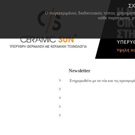
ΣΧ
Ο συγκεκριμένος διαδικτυακός τόπος χρησιμοπο
κάθε περίπτωση, σ
Newsletter
ΑΡΧΙΚΗ
CERAMIC SUN
Ενημερωθείτε με τα νέα και τις προσφορ
ΠΡΟΪΟΝΤΑ
ΥΠΕΡΥΘΡΗ ΘΕΡΜΑΝΣΗ
ΣΧΕΤΙΚΑ ΜΕ ΤΗ ΘΕΡΜΑΝΣΗ
ΣΥΝΕΡΓΑΤΕΣ
ΔΙΚΤΥΟ ΑΝΤΙΠΡΟΣΩΠΩΝ
ΝΕΑ