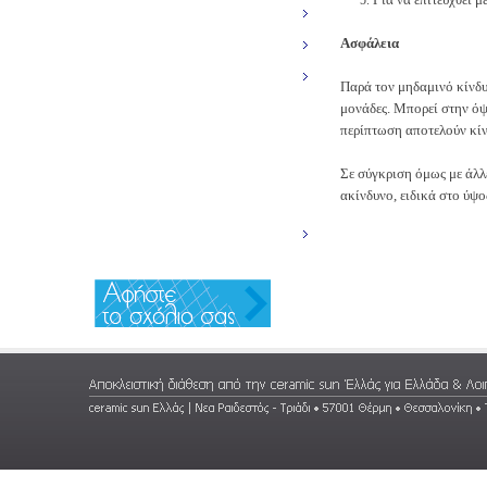
ΥΠΕΡΥΘΡΗ ΘΕΡΜΑΝΣΗ
Ασφάλεια
ΣΧΕΤΙΚΑ ΜΕ ΤΗ ΘΕΡΜΑΝΣΗ
ΣΥΝΕΡΓΑΤΕΣ
Παρά τον μηδαμινό κίνδυ
ΔΙΚΤΥΟ ΑΝΤΙΠΡΟΣΩΠΩΝ
μονάδες. Μπορεί στην όψ
περίπτωση αποτελούν κίν
ΝΕΑ
NEWSLETTER
Σε σύγκριση όμως με άλλ
ακίνδυνο, ειδικά στο ύψο
ΕΠΙΚΟΙΝΩΝΙΑ
INFO