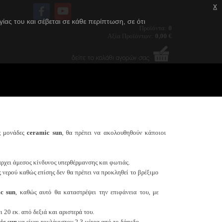
x
ας του και σέβεται σε κάθε περίπτωση, σε ότι
Προϊόντα:
0
Aξία Προϊόντων:
0,00 €
ς μονάδες
ceramic sun
, θα πρέπει να ακολουθηθούν κάποιοι
άρχει άμεσος κίνδυνος υπερθέρμανσης και φωτιάς.
ές νερού καθώς επίσης δεν θα πρέπει να προκληθεί το βρέξιμο
c sun
, καθώς αυτό θα καταστρέψει την επιφάνεια του, με
 20 εκ. από δεξιά και αριστερά του.
ic sun
να είναι τουλάχιστον 2,3 μέτρα από το δάπεδο.