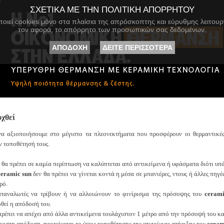
ΣΧΕΤΙΚΑ ΜΕ ΤΗΝ ΠΟΛΙΤΙΚΗ ΑΠΟΡΡΗΤΟΥ
οιεί cookies μόνο στα πλαίσια της απρόσκοπτης και εύρυθμης λειτουργί
τον αφορά, το απόρρητο των προσωπικών σας δεδομένων.
ΑΠΟΔΟΧΗ
ΔΕΙΤΕ ΠΕΡΙΣΣΟΤΕΡΑ
υχθεί
να αξιοποιήσουμε στο μέγιστο τα πλεονεκτήματα που προσφέρουν οι θερμαντικέ
ν τοποθέτησή τους.
 θα πρέπει σε καμία περίπτωση να καλύπτεται από αντικείμενα ή υφάσματα διότι υπ
ceramic sun
δεν θα πρέπει να γίνεται κοντά η μέσα σε μπανιέρες, ντους ή άλλες πηγ
ρό.
αταναλωτές να τρίβουν ή να αλλοιώνουν το φινίρισμα της πρόσοψης του
cerami
θεί η απόδοσή του.
ρέπει να απέχει από άλλα αντικείμενα τουλάχιστον 1 μέτρο από την πρόσοψή του και
έγιστη απόδοση, προτείνεται το ύψος τοποθέτησης της επιτοίχιας στήριξης του
ceram