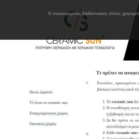
Ο συγκεκριμένος διαδικτυακός τόπος χρησιμοπ
Τι πρέπει να αποφε
ΑΡΧΙΚΗ
CERAMIC SUN
Επιπλέον, προκειμένου 
βασικοί κανόνες κατά τη
Ποιοι είμαστε
Το
ceramic sun
δεν
Τί είναι το ceramic sun
Η τοποθέτηση του
Επαγγελματικός χώρος
ή βύθισμά του σε νε
Δε θα πρέπει οι κ
Οικιακός χώρος
αποτέλεσμα να μειω
Κάθε
ceramic sun
π
ΠΡΟΪΟΝΤΑ
Για να επιτευχθεί μ